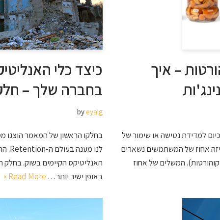
יתוח קוהורטות – איך
נג'ות
בחברה שלך – חלק
by
eyalg
הכלי הנפוץ ביותר כיום למדידת נטישה או שימור של
בחלקו הראשון של המאמר הוצגו מ
 מאפשר להבין איזה אחוז של המשתמשים נשארים
לנו מ
קוהורטות). המשלים של אחוז
האנליטיקס הקיימים בשוק. בחלק ה
באופן ישיר יותר…
Read More »