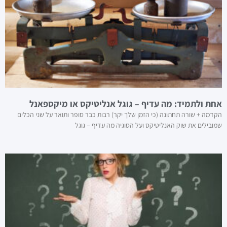
אחת ולתמיד: מה עדיף – גוגל אנליטיקס או מיקספאנל
הקדמה + שורה תחתונה (כי הזמן שלך יקר) רבות כבר סופר ותואר על שני הכלים
שמובילים את שוק האנליטיקס ועל הסוגיה מה עדיף – גוגל