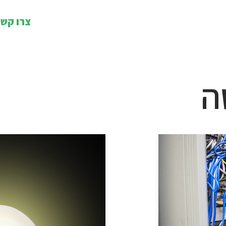
צרו קש
ה