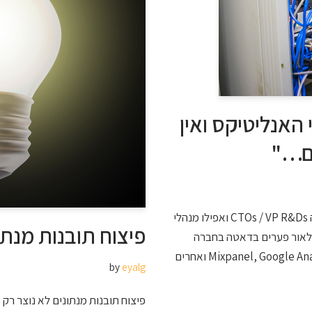
האנליטיקס ואין
תם…"
לפתרון בעיות דאטה מורכבות או דחופות לחץ/י כאן! הרבה CTOs / VP R&Ds ואפילו מנהלי
פיצוח תובנות מנתו
כול לאור פערים בדאטה בחברה
שלהם. בעוד שכלי אנליטיקס דוגמת Mixpanel, Google Analytics, Amplitude ואחרים
by
eyalg
פיצוח תובנות מנתונים לא נוצר רק