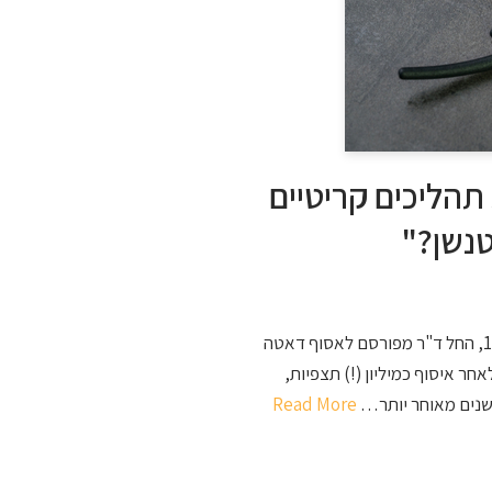
תהליכים קריטיים
לשדרוג המדידה כבר עכשיו לחץ/י כאן! בתחילת שנת 1936, החל ד"ר מפורסם לאסוף דאטה
20 שנים לאחר מכן, ולאחר איסוף כמיליון (!) תצפיות,
Read More