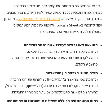
עבור מי שמחפש כמות משתמשים קטנה יותר, או גמישות רבה יותר
בבחירת כמות התצפיות בכל וריאציה, אפשר לעשות שימוש במחשבונים
אחרים (דוגמת הקודם שהוצג או
מחשבונים באתרי סטטיסטיקה
או מחשבון
ייעודי שהכנתי ב-Google Sheets), ולמצוא את כמות המשתמשים
המומלצת לכל וריאציה בהתייחס למספר גורמים:
התוצאה שאנו רוצים למדוד – מה נחשב כהצלחה
(לדוגמה: כמות ההמרות + יחס ההמרה בכל וריאציה).
מומלץ לקחת את יחס ההמרה הבסיסי שאנחנו מכירים – לדוגמה:
מהשבוע הקודם.
מידת השוני הצפויה בין הוריאציות
(לדוגמה: צפי שוריאציה ב' תגדיל ב- 30% לפחות את יחסי ההמרה).
מידת השוני מתקבלת באמצעות הערכה (ככל שניתן), וכמובן שמומלץ
לתעדף ניסויים אשר יסייעו לשפר משמעותית את אחוזיי ההצלחה.
כמות המשתמשים הכוללת שיש לנו או שאנחנו חוזים שתהיה