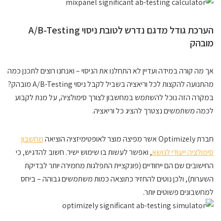
הערכת גודל מדגם נדרש לטובת ניסוי A/B-Testing
מובהק
אך מה קורה במידה ועדיין לא התחלנו את הניסוי – ואנחנו רוצים לתכנן כמה
מהתנועה להקצות לכל וריאציה בשביל לקבל ניסוי A/B-Testing מובהק?
במקרה הזה נוכל להשתמש במחשבון לצורך סימולציה, על מנת לקבוע
לכמה משתמשים נצטרך להציג כל וריאציה.
חברת Optimizely אשר מפיצה מוצר לאופטימיזציה הוציאה
מחשבון
סימולציה ייעודי לנושא
, ואפשר לעשות בו שימוש ישיר. חשוב להדגיש, כי
החישובים שם הם ייחודיים (פונקציית התפלגות מחמירה יותר לבדיקת
השערות), ולכן נוטים להחזיר כתוצאה כמות משתמשים גבוהה – ביחס
למחשבונים פשוטים יותר.