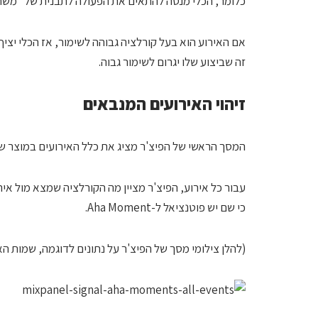
כלומר, הכלי מנסה להתאים את הפעולה לתבנית של "משתמש שעשה פעולה X תוך Y ימים – ה
אם האירוע הוא בעל קורלציה גבוהה לשימור, אז הכלי יצי
זה שביצוע שלו יגרום לשימור גבוה.
זיהוי האירועים המנבאים
המסך הראשי של הפיצ'ר מציג את כלל האירועים במוצר ש
עבור כל אירוע, הפיצ'ר מציין מה הקורלציה שמצא מול איר
כי שם יש פוטנציאל ל-Aha Moment.
(להלן צילומי מסך של הפיצ'ר על נתונים לדוגמה, שמות ה