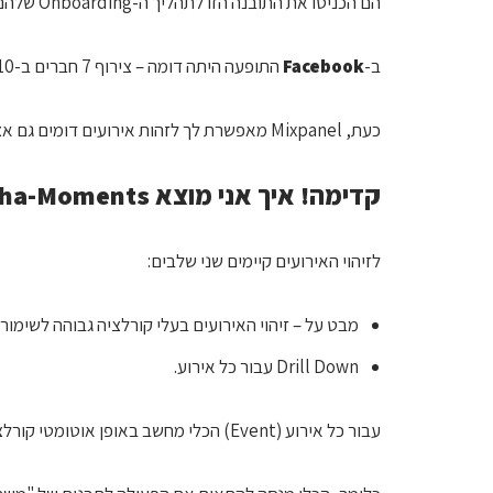
הם הכניסו את התובנה הזו לתהליך ה-Onboarding שלהם, ויצרו עליה דרמטית ב-Retention.
ב-
Facebook
התופעה היתה דומה – צירוף 7 חברים ב-10 ימים.
כעת, Mixpanel מאפשרת לך לזהות אירועים דומים גם אצלך במוצר.
קדימה! איך אני מוצא Aha-Moments?
לזיהוי האירועים קיימים שני שלבים:
מבט על – זיהוי האירועים בעלי קורלציה גבוהה לשימור 
Drill Down עבור כל אירוע.
עבור כל אירוע (Event) הכלי מחשב באופן אוטומטי קורלציה למדד תוצאתי – שימור לאחר שבועים כברירת מחדל.