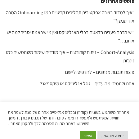
פוסטים אחרונים
"איך למדוד בצורה אפקטיבית תהליכים קריטיים כמו Onboarding המרה
או ריטנשן?"
"יש הרבה פערים בדאטה בכלי האנליטיקס ואין מי שבאמת יסביר למה יש
אותם…"
Cohort-Analysis – ניתוח קוהורטות – איך מודדים שימור משתמשים כמו
נינג'ות
פיצוח תובנות מנתונים – להדפיס וליישם
אחת ולתמיד: מה עדיף – גוגל אנליטיקס או מיקספאנל
תגובות אחרונות
אתר זה משתמש בעוגיות (קוקיז) ובכלים אנליטיים אחרים על מנת לשפר את
חוויית המשתמש ולאפשר התאמה טובה יותר של תכנים עבורך. המשך
השימוש באתר מהווה הסכמה לכך ולתקנון האתר...
בחירה מותאמת
אישור