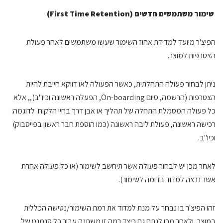
שימור משתמשים חדשים (
First Time Retention
)
הפיצ'ר מיועד למדידת אחוז השימור שעשו משתמשים לאחר פעולת
הצטרפות למוצר.
ניתן לבחור פעולה התחלתית, כאשר הפעולה לאו דווקא חייבת להיות
הצטרפות (הרשמה, סיום On-boarding, הפעלה ראשונה וכיו"ב),, אלא
כל פעולה המסמלת התחלה של תהליך או אבן דרך בחיי הלקוח. לדוגמה:
רכישה ראשונה, פעולת ליבה ראשונה (כמו הוספת חבר ראשון בפייסבוק)
וכיו"ב.
לאחר מכן יש לבחור פעולה אשר תיחשב לשימור (או כל פעולה אחרת
אשר נרצה למדוד בדומה לשימור).
זהו הפיצ'ר בו נבחר על מנת למדוד את רמת השימור/נטישה הכללית
במוצר, ולאחר מכן לנתח גם כיצד רמה זו משתנה עבור כל סגמנט של