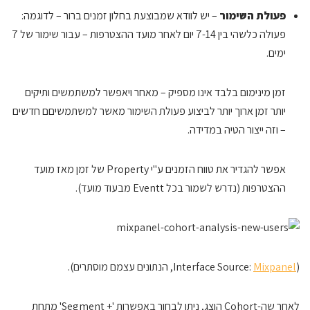
פעולת השימור
– יש לוודא שמבוצעת בחלון זמנים ברור – לדוגמה:
פעולה כלשהי בין 7-14 יום לאחר מועד ההצטרפות – עבור שימור של 7
ימים.
זמן מינימום בלבד אינו מספיק – מאחר ויאפשר למשתמשים ותיקים
יותר זמן ארוך יותר לביצוע פעולת השימור מאשר למשתמשיםם חדשים
– וזה ייצור הטיה במדידה.
אפשר להגדיר את טווח הזמנים ע"י Property של זמן מאז מועד
ההצטרפות (נדרש לשמור בכל Eventt מבעוד מועד).
(Interface Source:
Mixpanel
, הנתונים עצמם מוסתרים).
לאחר שה-Cohort הוצג, ניתן לבחור באפשרות '+ Segment' מתחת