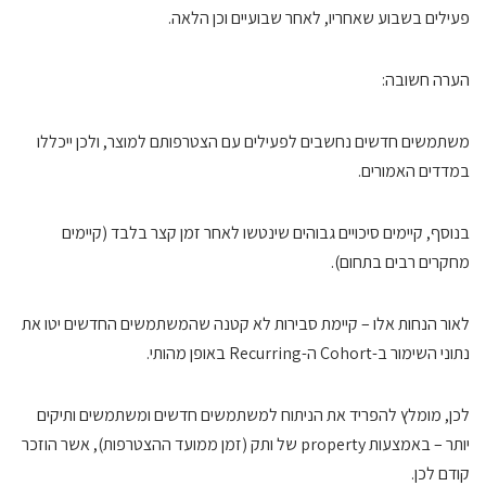
פעילים בשבוע שאחריו, לאחר שבועיים וכן הלאה.
הערה חשובה:
משתמשים חדשים נחשבים לפעילים עם הצטרפותם למוצר, ולכן ייכללו
במדדים האמורים.
בנוסף, קיימים סיכויים גבוהים שינטשו לאחר זמן קצר בלבד (קיימים
מחקרים רבים בתחום).
לאור הנחות אלו – קיימת סבירות לא קטנה שהמשתמשים החדשים יטו את
נתוני השימור ב-Cohort ה-Recurring באופן מהותי.
לכן, מומלץ להפריד את הניתוח למשתמשים חדשים ומשתמשים ותיקים
יותר – באמצעות property של ותק (זמן ממועד ההצטרפות), אשר הוזכר
קודם לכן.