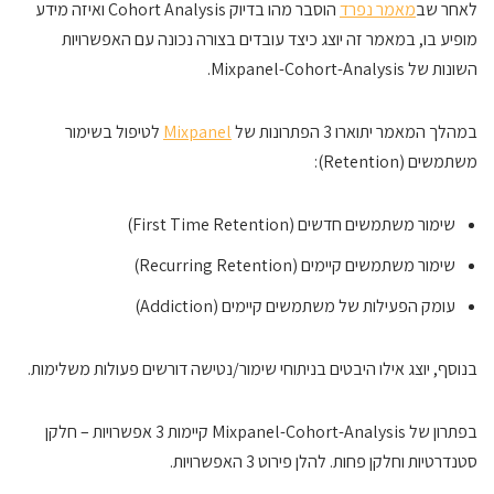
לאחר שב
מאמר נפרד
הוסבר מהו בדיוק Cohort Analysis ואיזה מידע
מופיע בו, במאמר זה יוצג כיצד עובדים בצורה נכונה עם האפשרויות
השונות של Mixpanel-Cohort-Analysis.
במהלך המאמר יתוארו 3 הפתרונות של
Mixpanel
לטיפול בשימור
משתמשים (Retention):
שימור משתמשים חדשים (First Time Retention)
שימור משתמשים קיימים (Recurring Retention)
עומק הפעילות של משתמשים קיימים (Addiction)
בנוסף, יוצג אילו היבטים בניתוחי שימור/נטישה דורשים פעולות משלימות.
בפתרון של Mixpanel-Cohort-Analysis קיימות 3 אפשרויות – חלקן
סטנדרטיות וחלקן פחות. להלן פירוט 3 האפשרויות.